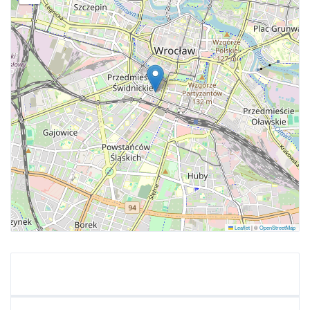
Leaflet
|
©
OpenStreetMap