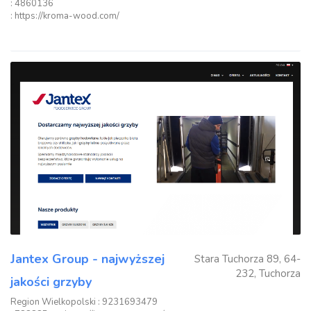
: 4860136
: https://kroma-wood.com/
Jantex Group - najwyższej
Stara Tuchorza 89, 64-
232, Tuchorza
jakości grzyby
Region Wielkopolski
: 9231693479