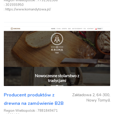
Region Wielkopolski
: 7792382586
: 301555950
: https://www.komandytowa.pl/
Producent produktów z
Zakładowa 2, 64-300,
Nowy Tomyśl
drewna na zamówienie B2B
Region Wielkopolski
: 7881849471