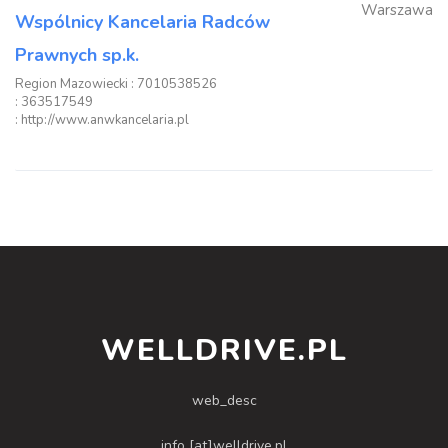
Warszawa
Wspólnicy Kancelaria Radców
Prawnych sp.k.
Region Mazowiecki
: 7010538526
: 363517549
: http://www.anwkancelaria.pl
WELLDRIVE.PL
web_desc
info [at]welldrive.pl