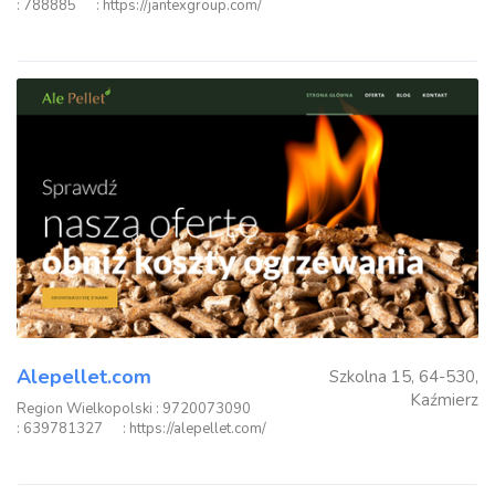
: 788885
: https://jantexgroup.com/
Alepellet.com
Szkolna 15, 64-530,
Kaźmierz
Region Wielkopolski
: 9720073090
: 639781327
: https://alepellet.com/