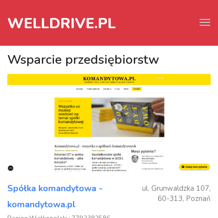
WELLDRIVE.PL
Tog
navi
Wsparcie przedsiębiorstw
Spółka komandytowa -
ul. Grunwaldzka 107,
60-313, Poznań
komandytowa.pl