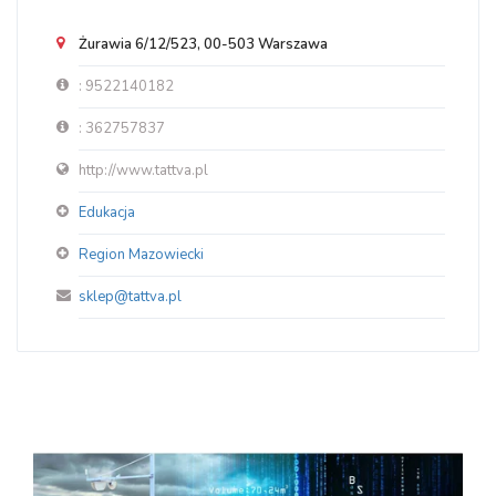
Żurawia 6/12/523, 00-503 Warszawa
: 9522140182
: 362757837
http://www.tattva.pl
Edukacja
Region Mazowiecki
sklep@tattva.pl