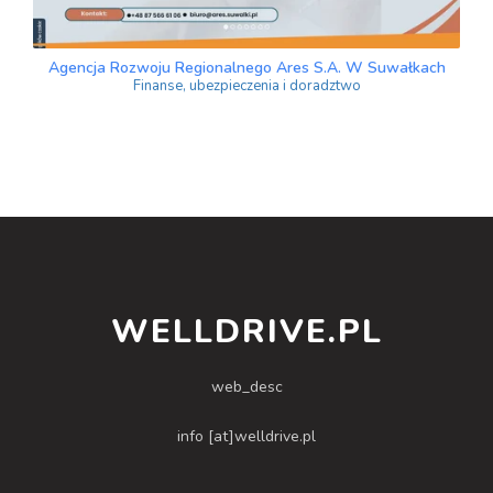
Agencja Rozwoju Regionalnego Ares S.A. W Suwałkach
Finanse, ubezpieczenia i doradztwo
WELLDRIVE.PL
web_desc
info [at]welldrive.pl