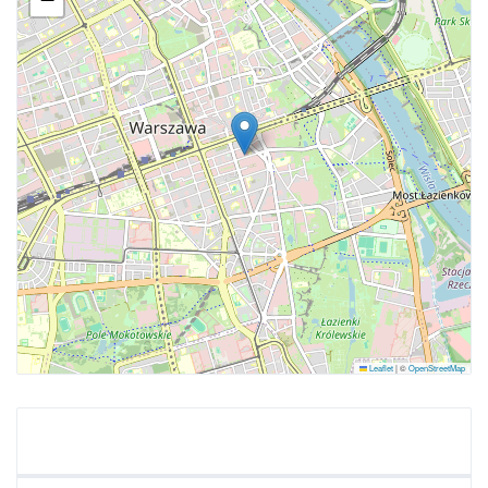
Leaflet
|
©
OpenStreetMap