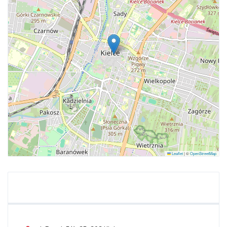
Leaflet
|
©
OpenStreetMap