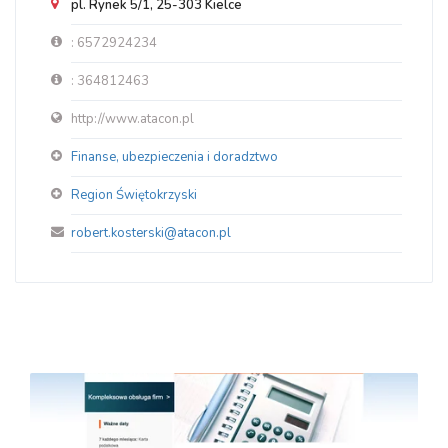
pl. Rynek 5/1, 25-303 Kielce
: 6572924234
: 364812463
http://www.atacon.pl
Finanse, ubezpieczenia i doradztwo
Region Świętokrzyski
robert.kosterski@atacon.pl