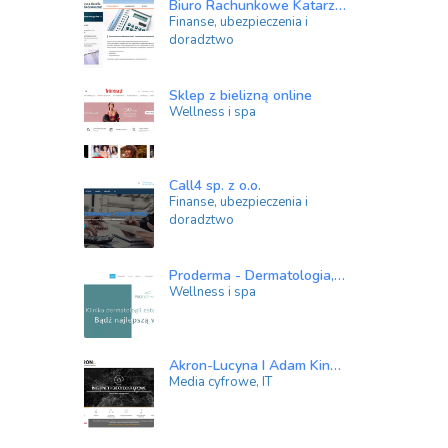
Biuro Rachunkowe Katarzyna Grzella sp. z o.o.
Finanse, ubezpieczenia i
doradztwo
Sklep z bielizną online
Wellness i spa
Call4 sp. z o.o.
Finanse, ubezpieczenia i
doradztwo
Proderma - Dermatologia, medycyna estetyczna Poznań
Wellness i spa
Akron-Lucyna I Adam Kinal sp.j.
Media cyfrowe, IT