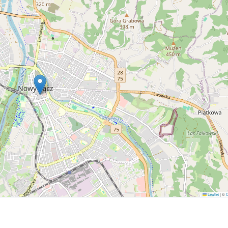
Leaflet
|
©
O