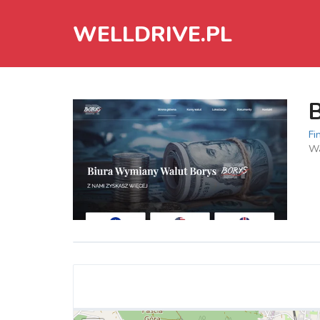
WELLDRIVE.PL
B
Fi
Wa