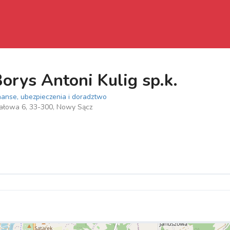
orys Antoni Kulig sp.k.
nanse, ubezpieczenia i doradztwo
łowa 6, 33-300, Nowy Sącz