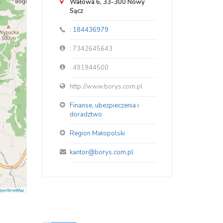
Wałowa 6, 33-300 Nowy
Sącz
:
184436979
: 7342645643
: 491944500
http://www.borys.com.pl
Finanse, ubezpieczenia i
doradztwo
Region Małopolski
kantor@borys.com.pl
penStreetMap