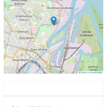
Leaflet
|
©
OpenStreetMap