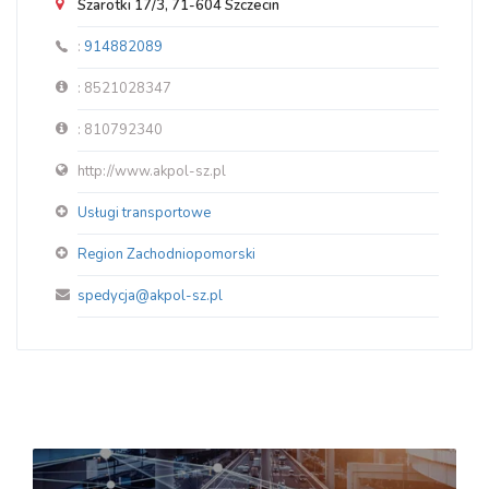
Szarotki 17/3, 71-604 Szczecin
:
914882089
: 8521028347
: 810792340
http://www.akpol-sz.pl
Usługi transportowe
Region Zachodniopomorski
spedycja@akpol-sz.pl