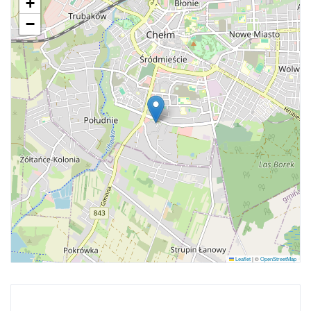
+
−
Leaflet
|
©
OpenStreetMap