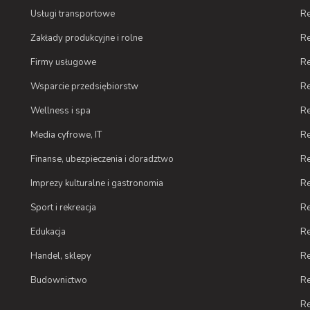
Usługi transportowe
Re
Zakłady produkcyjne i rolne
Re
Firmy usługowe
Re
Wsparcie przedsiębiorstw
Re
Wellness i spa
Re
Media cyfrowe, IT
Re
Finanse, ubezpieczenia i doradztwo
Re
Imprezy kulturalne i gastronomia
Re
Sport i rekreacja
Re
Edukacja
Re
Handel, sklepy
Re
Budownictwo
Re
Re