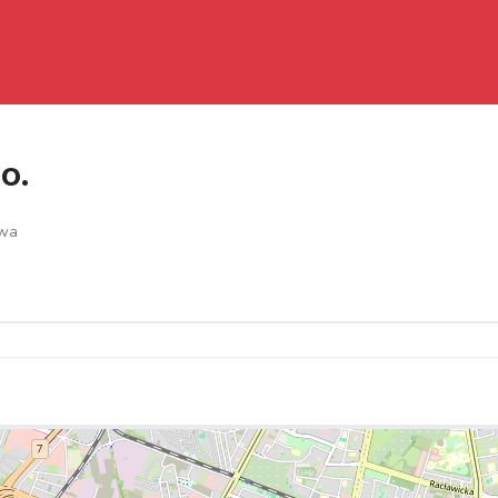
o.
awa