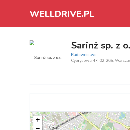
WELLDRIVE.PL
Sarinż sp. z o.
Budownictwo
Cyprysowa 47, 02-265, Warsz
+
−