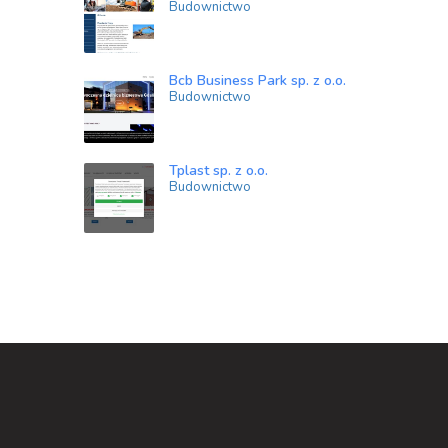
Budownictwo
Bcb Business Park sp. z o.o.
Budownictwo
Tplast sp. z o.o.
Budownictwo