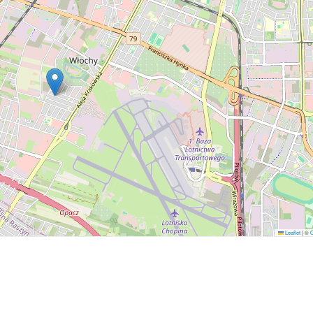
Leaflet
|
©
O