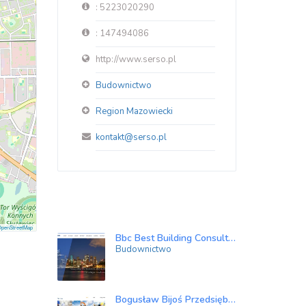
: 5223020290
: 147494086
http://www.serso.pl
Budownictwo
Region Mazowiecki
kontakt@serso.pl
penStreetMap
Bbc Best Building Consultants sp. z o.o. sp.k.
Budownictwo
Bogusław Bijoś Przedsiębiorstwo Robót Inżynieryjnych Geo sp. z o.o.