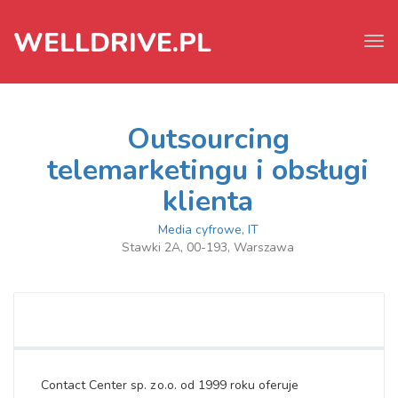
WELLDRIVE.PL
Tog
navi
Outsourcing
telemarketingu i obsługi
klienta
Media cyfrowe, IT
Stawki 2A, 00-193, Warszawa
Contact Center sp. z o.o. od 1999 roku oferuje