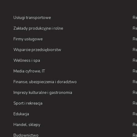
Usługi transportowe
Re
Zakłady produkcyjne i rolne
Re
Firmy usługowe
Re
Wsparcie przedsiębiorstw
Re
Wellness i spa
Re
Media cyfrowe, IT
Re
Finanse, ubezpieczenia i doradztwo
Re
Imprezy kulturalne i gastronomia
Re
Sport i rekreacja
Re
Edukacja
Re
Handel, sklepy
Re
Budownictwo
Re