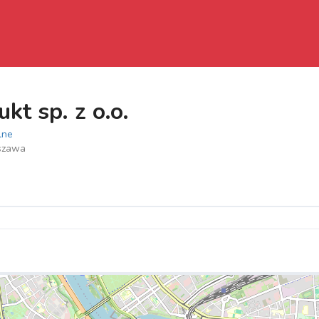
kt sp. z o.o.
lne
rszawa