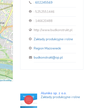
:
602245569
: 5252551446
: 146620488
http://www.budkonstrukt.pl
Zakłady produkcyjne i rolne
Region Mazowiecki
budkonstrukt@op.pl
penStreetMap
Aluniko sp. z o.o.
Zakłady produkcyjne i rolne