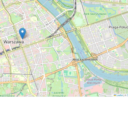
Leaflet
|
©
O