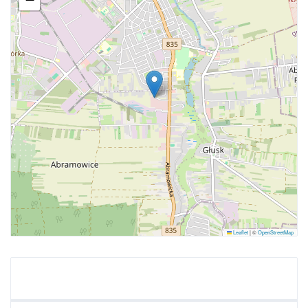
Leaflet
|
©
OpenStreetMap