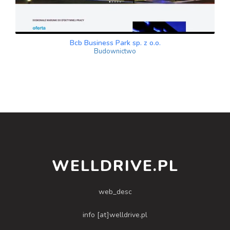
Bcb Business Park sp. z o.o.
Budownictwo
WELLDRIVE.PL
web_desc
info [at]welldrive.pl